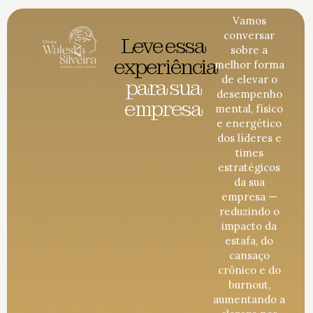
Vamos
conversar
Leve essa
sobre a
experiência
melhor forma
de elevar o
para sua
desempenho
empresa
mental, físico
e energético
dos líderes e
times
estratégicos
da sua
empresa —
reduzindo o
impacto da
estafa, do
cansaço
crônico e do
burnout,
aumentando a