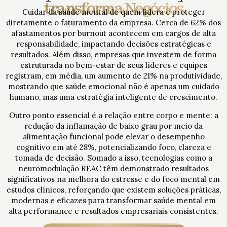
transforma Negócios
Cuidar da saúde mental de quem lidera é proteger
diretamente o faturamento da empresa. Cerca de 62% dos
afastamentos por burnout acontecem em cargos de alta
responsabilidade, impactando decisões estratégicas e
resultados. Além disso, empresas que investem de forma
estruturada no bem-estar de seus líderes e equipes
registram, em média, um aumento de 21% na produtividade,
mostrando que saúde emocional não é apenas um cuidado
humano, mas uma estratégia inteligente de crescimento.
Outro ponto essencial é a relação entre corpo e mente: a
redução da inflamação de baixo grau por meio da
alimentação funcional pode elevar o desempenho
cognitivo em até 28%, potencializando foco, clareza e
tomada de decisão. Somado a isso, tecnologias como a
neuromodulação REAC têm demonstrado resultados
significativos na melhora do estresse e do foco mental em
estudos clínicos, reforçando que existem soluções práticas,
modernas e eficazes para transformar saúde mental em
alta performance e resultados empresariais consistentes.