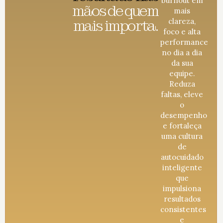
burnout em
mãos de quem
mais
mais importa.
clareza,
foco e alta
performance
no dia a dia
da sua
equipe.
Reduza
faltas, eleve
o
desempenho
e fortaleça
uma cultura
de
autocuidado
inteligente
que
impulsiona
resultados
consistentes
e