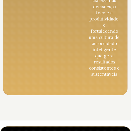
clareza nas
decisões, o
foco e a
produtividade,
e
fortalecendo
uma cultura de
autocuidado
inteligente
que gera
resultados
consistentes e
sustentáveis