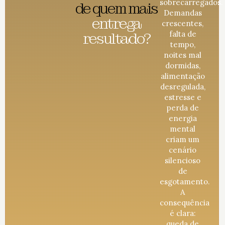
sobrecarregados.
de quem mais
Demandas
entrega
crescentes,
resultado?
falta de
tempo,
noites mal
dormidas,
alimentação
desregulada,
estresse e
perda de
energia
mental
criam um
cenário
silencioso
de
esgotamento.
A
consequência
é clara:
queda de