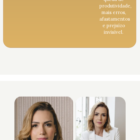
produtividade,
mais erros,
afastamentos
e prejuízo
invisível.