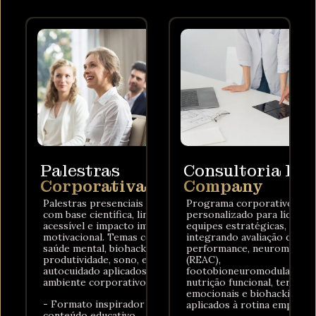
Palestras
Consultoria In
Corporativas
Company
Palestras presenciais ou online
Programa corporativo
com base científica, linguagem
personalizado para líderes
acessível e impacto imediato e
equipes estratégicas,
motivacional. Temas como
integrando avaliação de
saúde mental, biohacking,
performance, neuromodula
produtividade, sono, energia e
(REAC),
autocuidado aplicados ao
footobioneuromodulação,
ambiente corporativo.
nutrição funcional, terapias
emocionais e biohacking
- Formato inspirador com
aplicados à rotina empresar
conteúdo educativo